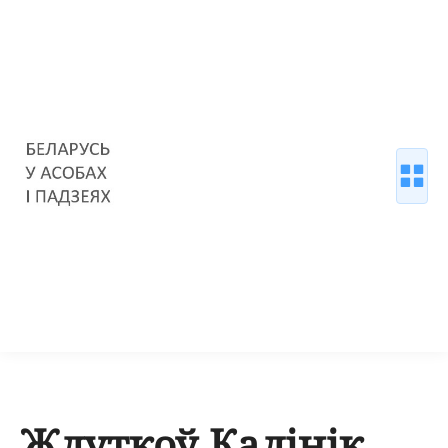
Жлуткоў Калінік