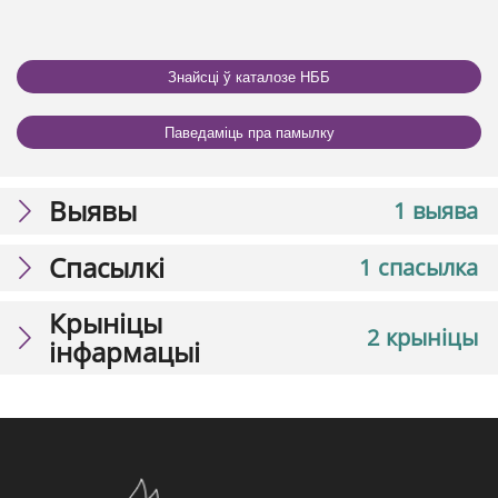
Знайсці ў каталозе НББ
Паведаміць пра памылку
Выявы
1 выява
Спасылкі
1 спасылка
Крыніцы
2 крыніцы
інфармацыі