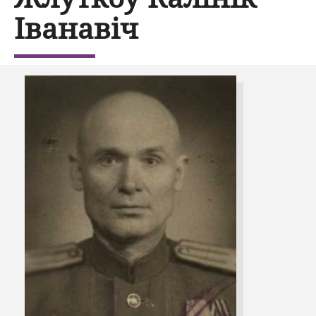
Іванавіч