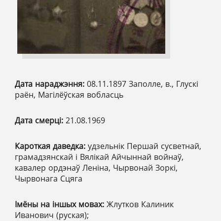
Дата нараджэння:
08.11.1897 Заполле, в., Глускі
раён, Магілёўская вобласць
Дата смерці:
21.08.1969
Кароткая даведка:
удзельнік Першай сусветнай,
грамадзянскай і Вялікай Айчыннай войнаў,
кавалер ордэнаў Леніна, Чырвонай Зоркі,
Чырвонага Сцяга
Імёны на іншых мовах:
Жлутков Калиник
Иванович (руская);