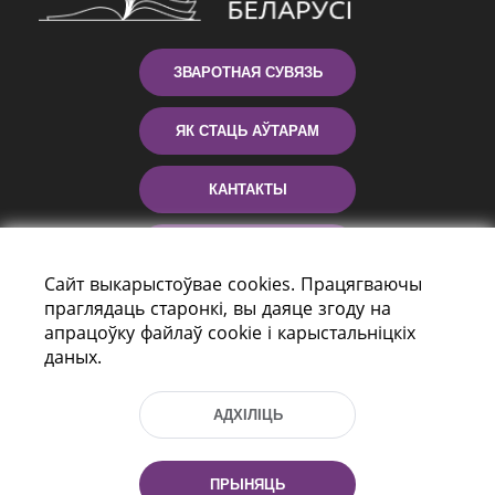
ЗВАРОТНАЯ СУВЯЗЬ
ЯК СТАЦЬ АЎТАРАМ
КАНТАКТЫ
ДАПАМОГА
Сайт выкарыстоўвае cookies. Працягваючы
праглядаць старонкі, вы даяце згоду на
апрацоўку файлаў cookie і карыстальніцкіх
даных.
АДХІЛІЦЬ
праспект Незалежнасці 116
г. Мiнск, Рэспубліка Беларусь, 220114
ПРЫНЯЦЬ