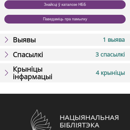
Знайсці ў каталозе НББ
Паведаміць пра памылку
Выявы
1 выява
Спасылкі
3 спасылкі
Крыніцы
4 крыніцы
інфармацыі