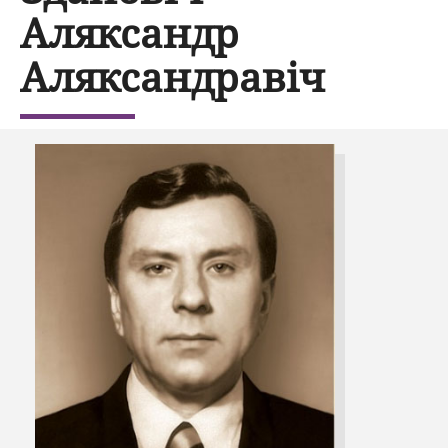
Аляксандр
Аляксандравіч