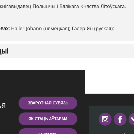
кнігавыдавец Польшчы і Вялікага Княства Літоўскага,
овах:
Haller Johann (нямецкая); Галер Ян (руская);
цыі
ЗВАРОТНАЯ СУВЯЗЬ
ЯК СТАЦЬ АЎТАРАМ