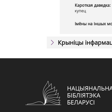
Кароткая даведка:
купец
Імёны на іншых м
Крыніцы інфарма