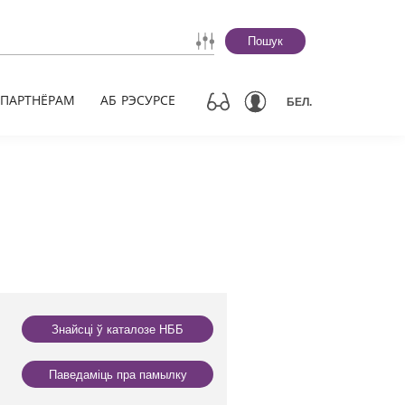
Пошук
ПАРТНЁРАМ
АБ РЭСУРСЕ
БЕЛ.
Знайсці ў каталозе НББ
Паведаміць пра памылку