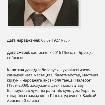
Дата нараджэння:
06.09.1927 Расія
Дата смерці:
кастрычнік 2016 Пінск, г., Брэсцкая
вобласць
Кароткая даведка:
беларускі і ўкраінскі дзеяч
самадзейнага мастацтва, балетмайстар, мастацкі
кіраўнік народнага ансамбля танца "Палессе"
(1969–2009), заслужаны дзеяч мастацтваў
Беларусі, заслужаны работнік культуры Украіны,
ганаровы грамадзянін Пінска, удзельнік Вялікай
Айчыннай вайны