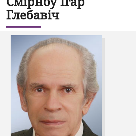
Смірноў Ігар
Глебавіч