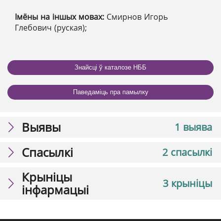
Імёны на іншых мовах:
Смирнов Игорь
Глебович (руская);
Знайсці ў каталозе НББ
Паведаміць пра памылку
Выявы
1 выява
Спасылкі
2 спасылкі
Крыніцы
3 крыніцы
інфармацыі