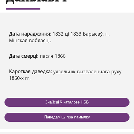
Дата нараджэння:
1832 ці 1833 Барысаў, г.,
Мінская вобласць
Дата смерці:
пасля 1866
Кароткая даведка:
удзельнік вызваленчага руху
1860-х гг.
Знайсці ў каталозе НББ
Паведаміць пра памылку