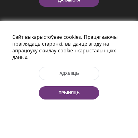
ДАПАМОГА
Сайт выкарыстоўвае cookies. Працягваючы
праглядаць старонкі, вы даяце згоду на
апрацоўку файлаў cookie і карыстальніцкіх
даных.
праспект Незалежнасці 116
г. Мiнск, Рэспубліка Беларусь, 220114
Тэл.: (+375 17) 368 37 37, Факс: (+375 17)
АДХІЛІЦЬ
368 97 06
Эл. пошта: inbox@nlb.by
ПРЫНЯЦЬ
Усе правы абаронены:
«Нацыянальная бібліятэка
Беларусі» 2006 — 2026
Распрацоўка сайта:
mrsoft.by