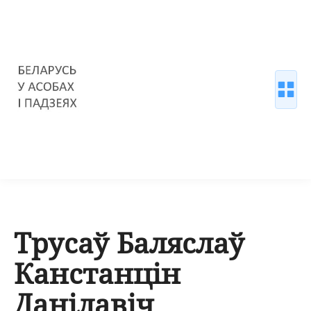
Трусаў Баляслаў
Канстанцін
Данілавіч