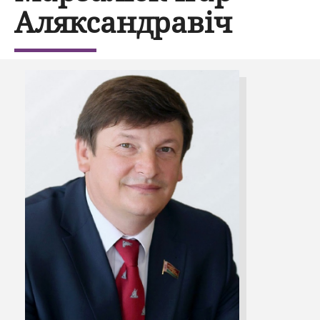
Аляксандравіч