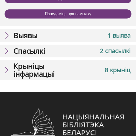
Паведаміць пра памылку
Выявы
1 выява
Спасылкі
2 спасылкі
Крыніцы
8 крыніц
інфармацыі