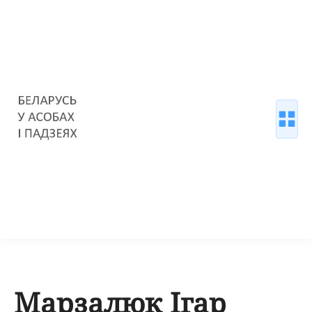
Марзалюк Ігар