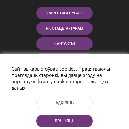
ЗВАРОТНАЯ СУВЯЗЬ
ЯК СТАЦЬ АЎТАРАМ
КАНТАКТЫ
ДАПАМОГА
Сайт выкарыстоўвае cookies. Працягваючы
праглядаць старонкі, вы даяце згоду на
апрацоўку файлаў cookie і карыстальніцкіх
даных.
АДХІЛІЦЬ
праспект Незалежнасці 116
г. Мiнск, Рэспубліка Беларусь, 220114
ПРЫНЯЦЬ
Тэл.: (+375 17) 368 37 37, Факс: (+375 17)