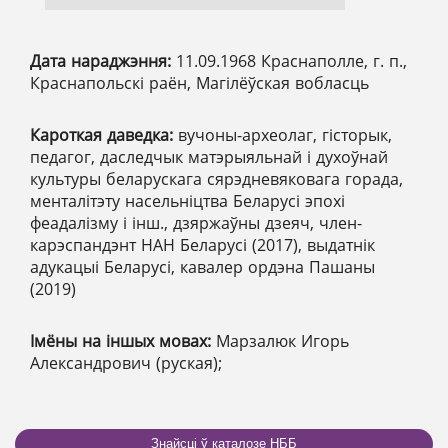
Дата нараджэння:
11.09.1968 Краснаполле, г. п.,
Краснапольскі раён, Магілёўская вобласць
Кароткая даведка:
вучоны-археолаг, гісторык,
педагог, даследчык матэрыяльнай і духоўнай
культуры беларускага сярэдневяковага горада,
менталітэту насельніцтва Беларусі эпохі
феадалізму і інш., дзяржаўны дзеяч, член-
карэспандэнт НАН Беларусі (2017), выдатнік
адукацыі Беларусі, кавалер ордэна Пашаны
(2019)
Імёны на іншых мовах:
Марзалюк Игорь
Александрович (руская);
Знайсці ў каталозе НББ