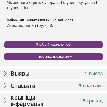
Чырвонага Сцяга, Суворава І ступені, Кутузава І
ступені і інш.
Імёны на іншых мовах:
Плиев Исса
Александрович (руская);
Знайсці ў каталозе НББ
Паведаміць пра памылку
Выявы
1 выява
Спасылкі
3 спасылкі
Крыніцы
8 крыніц
інфармацыі