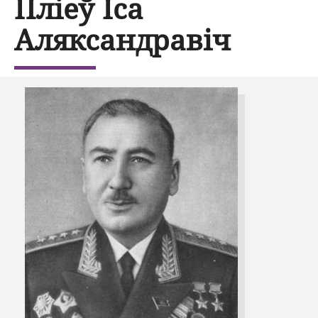
Пліеў Іса
Аляксандравіч