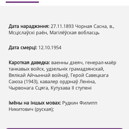
Дата нараджэння:
27.11.1893 Чорная Сасна, в.,
Мсціслаўскі раён, Магілёўская вобласць
Дата смерці:
12.10.1954
Кароткая даведка:
ваенны дзеяч, генерал-маёр
танкавых войск, удзельнік грамадзянскай,
Вялікай Айчыннай войнаў, Герой Савецкага
Саюза (1943), кавалер ордэнаў Леніна,
Чырвонага Сцяга, Кутузава ІІ ступені
Імёны на іншых мовах:
Рудкин Филипп
Никитович (руская);