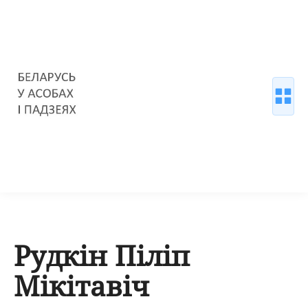
Рудкін Піліп
Мікітавіч