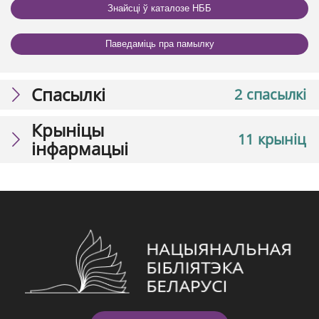
Знайсці ў каталозе НББ
Паведаміць пра памылку
Спасылкі
2 спасылкі
Крыніцы
11 крыніц
інфармацыі