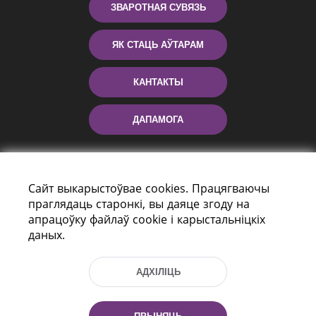
ЗВАРОТНАЯ СУВЯЗЬ
ЯК СТАЦЬ АЎТАРАМ
КАНТАКТЫ
ДАПАМОГА
Сайт выкарыстоўвае cookies. Працягваючы
праглядаць старонкі, вы даяце згоду на
апрацоўку файлаў cookie і карыстальніцкіх
даных.
праспект Незалежнасці 116
г. Мiнск, Рэспубліка Беларусь, 220114
АДХІЛІЦЬ
Тэл.: (+375 17) 368 37 37, Факс: (+375 17)
368 97 06