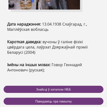
Дата нараджэння:
13.04.1938 Слаўгарад, г.,
Магілёўская вобласць
Кароткая даведка:
вучоны ў галіне фізікі
цвёрдага цела, лаўрэат Дзяржаўнай прэміі
Беларусі (2004)
Імёны на іншых мовах:
Говор Геннадий
Антонович (руская);
Знайсці ў каталозе НББ
Паведаміць пра памылку