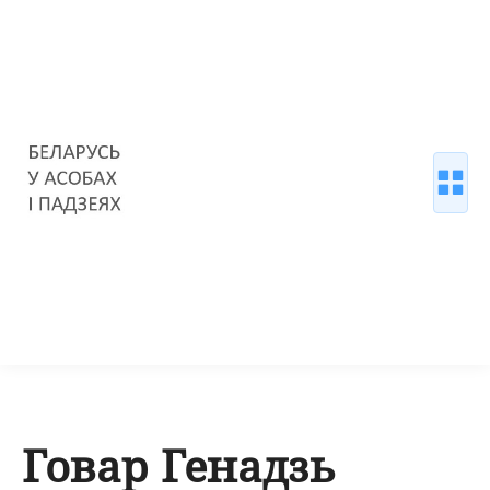
Говар Генадзь