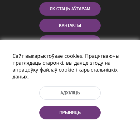
ЯК СТАЦЬ АЎТАРАМ
КАНТАКТЫ
ДАПАМОГА
Сайт выкарыстоўвае cookies. Працягваючы
праглядаць старонкі, вы даяце згоду на
апрацоўку файлаў cookie і карыстальніцкіх
даных.
АДХІЛІЦЬ
праспект Незалежнасці 116
г. Мiнск, Рэспубліка Беларусь, 220114
ПРЫНЯЦЬ
Тэл.: (+375 17) 368 37 37, Факс: (+375 17)
368 97 06
Эл. пошта: inbox@nlb.by