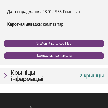
Дата нараджэння:
28.01.1958 Гомель, г.
Кароткая даведка:
кампазітар
Знайсці ў каталозе НББ
Паведаміць пра памылку
Крыніцы
2 крыніцы
інфармацыі