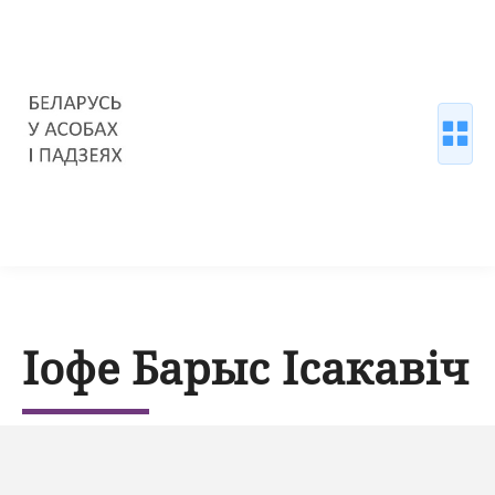
Іофе Барыс Ісакавіч