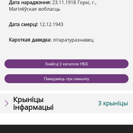
Дата нараджэння:
23.11.1918 Горкі, г.,
Магілёўская вобласць
Дата смерці:
12.12.1943
Кароткая даведка:
літаратуразнавец
Знайсці ў каталозе НББ
Паведаміць пра памылку
Крыніцы
3 крыніцы
інфармацыі