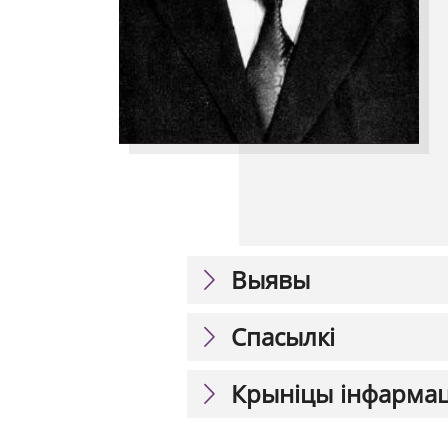
Выявы
Спасылкі
Крыніцы інфарма