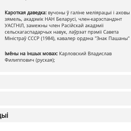
Кароткая даведка:
вучоны ў галіне меліярацыі і аховы
зямель, акадэмік НАН Беларусі, член-карэспандэнт
УАСГНІЛ, замежны член Расійскай акадэміі
сельскагаспадарчых навук, лаўрэат прэміі Савета
Міністраў СССР (1984), кавалер ордэна "Знак Пашаны"
Імёны на іншых мовах:
Карловский Владислав
Филиппович (руская);
цыі