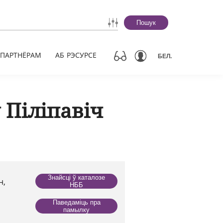
Пошук
ПАРТНЁРАМ
АБ РЭСУРСЕ
БЕЛ.
 Піліпавіч
Знайсці ў каталозе
н,
НББ
Паведаміць пра
памылку