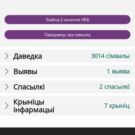
Знайсці ў каталозе НББ
Паведаміць пра памылку
Даведка
3014 сімвалы
Выявы
1 выява
Спасылкі
2 спасылкі
Крыніцы
7 крыніц
інфармацыі