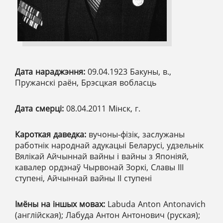
Дата нараджэння:
09.04.1923 Бакуны, в.,
Пружанскі раён, Брэсцкая вобласць
Дата смерці:
08.04.2011 Мінск, г.
Кароткая даведка:
вучоны-фізік, заслужаны
работнік народнай адукацыі Беларусі, удзельнік
Вялікай Айчыннай вайны і вайны з Японіяй,
кавалер ордэнаў Чырвонай Зоркі, Славы ІІІ
ступені, Айчыннай вайны ІІ ступені
Імёны на іншых мовах:
Labuda Anton Antonavich
(англійская); Лабуда Антон Антонович (руская);