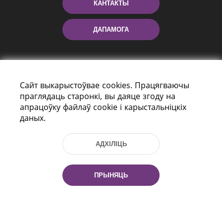
КАНТАКТЫ
ДАПАМОГА
Сайт выкарыстоўвае cookies. Працягваючы
праглядаць старонкі, вы даяце згоду на
апрацоўку файлаў cookie і карыстальніцкіх
даных.
праспект Незалежнасці 116
г. Мiнск, Рэспубліка Беларусь, 220114
АДХІЛІЦЬ
Тэл.: (+375 17) 368 37 37, Факс: (+375 17)
368 97 06
Эл. пошта: inbox@nlb.by
ПРЫНЯЦЬ
Усе правы абаронены: