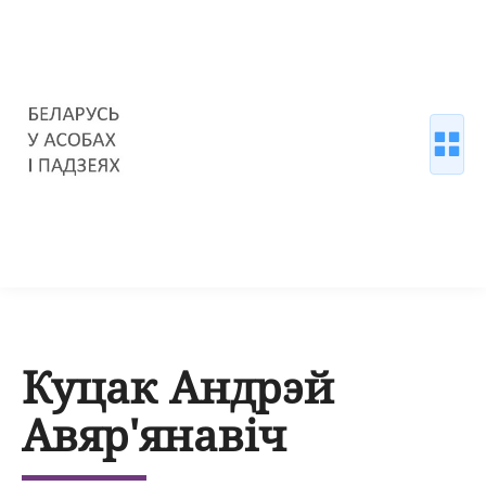
Куцак Андрэй
Авяр'янавіч