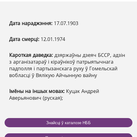
Дата нараджэння:
17.07.1903
Дата смерці:
12.01.1974
Кароткая даведка:
дзяржаўны дзеяч БССР, адзін
з арганізатараў і кіраўнікоў патрыятычнага
падполля і партызанскага руху ў Гомельскай
вобласці ў Вялікую Айчынную вайну
Імёны на іншых мовах:
Куцак Андрей
Аверьянович (руская);
Знайсці ў каталозе НББ