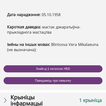
Дата нараджэння:
05.10.1958
Кароткая даведка:
мастак дэкаратыўна-
прыкладнога мастацтва
Імёны на іншых мовах:
Blintsova Vera Mikalaeuna
(не вызначана);
Знайсці ў каталозе НББ
Паведаміць пра памылку
Крыніцы
1 крыніца
інфармацыі