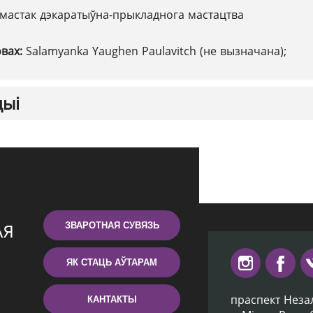
мастак дэкаратыўна-прыкладнога мастацтва
овах:
Salamyanka Yaughen Paulavitch (не вызначана);
цыі
ЗВАРОТНАЯ СУВЯЗЬ
ЯК СТАЦЬ АЎТАРАМ
праспект Неза
КАНТАКТЫ