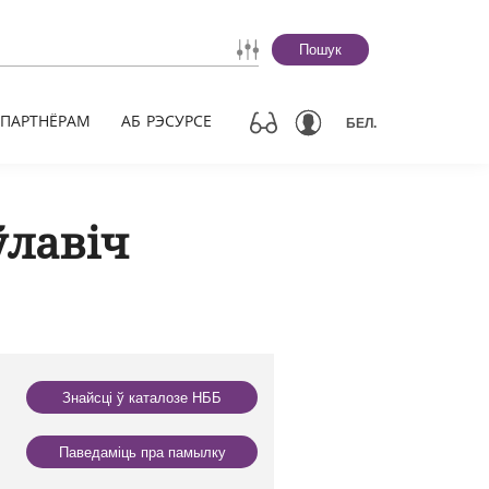
Пошук
ПАРТНЁРАМ
АБ РЭСУРСЕ
БЕЛ.
ўлавіч
Знайсці ў каталозе НББ
Паведаміць пра памылку