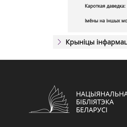
Кароткая даведка:
Імёны на іншых м
Крыніцы інфарма