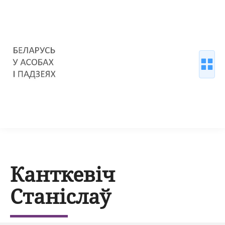
Канткевіч
Станіслаў