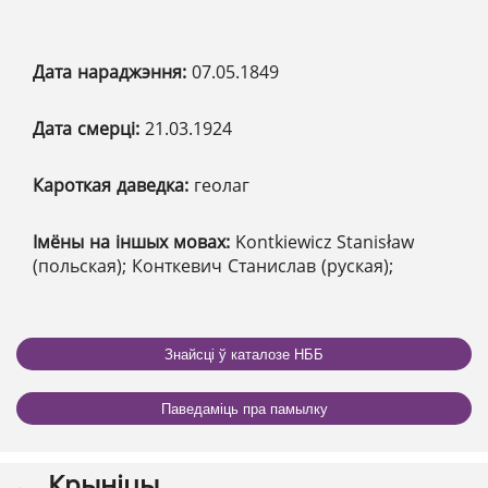
Дата нараджэння:
07.05.1849
Дата смерці:
21.03.1924
Кароткая даведка:
геолаг
Імёны на іншых мовах:
Kontkiewicz Stanisław
(польская); Конткевич Станислав (руская);
Знайсці ў каталозе НББ
Паведаміць пра памылку
Крыніцы