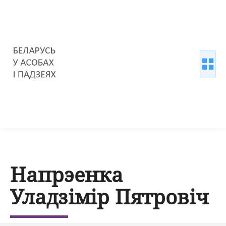
Напрэенка
Уладзімір Пятровіч