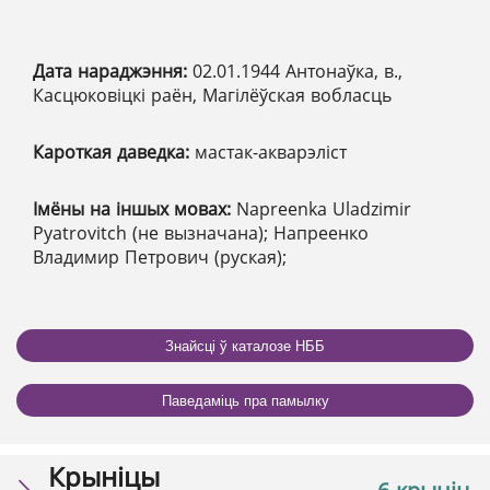
Дата нараджэння:
02.01.1944 Антонаўка, в.,
Касцюковіцкі раён, Магілёўская вобласць
Кароткая даведка:
мастак-акварэліст
Імёны на іншых мовах:
Napreenka Uladzimir
Pyatrovitch (не вызначана); Напреенко
Владимир Петрович (руская);
Знайсці ў каталозе НББ
Паведаміць пра памылку
Крыніцы