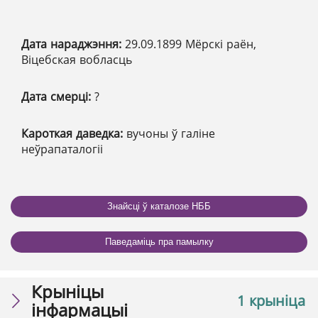
Дата нараджэння:
29.09.1899 Мёрскі раён,
Віцебская вобласць
Дата смерці:
?
Кароткая даведка:
вучоны ў галіне
неўрапаталогіі
Знайсці ў каталозе НББ
Паведаміць пра памылку
Крыніцы
1 крыніца
інфармацыі