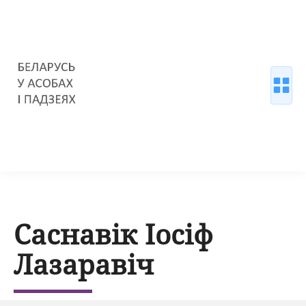
Саснавік Іосіф
Лазаравіч