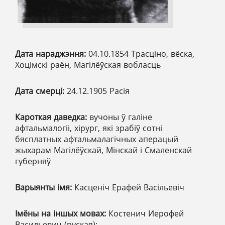
Дата нараджэння:
04.10.1854 Трасціно, вёска,
Хоцімскі раён, Магілёўская вобласць
Дата смерці:
24.12.1905 Расія
Кароткая даведка:
вучоны ў галіне
афтальмалогіі, хірург, які зрабіў сотні
бясплатных афтальмалагічных аперацый
жыхарам Магілёўскай, Мінскай і Смаленскай
губерняў
Варыянты імя:
Касценіч Ерафей Васільевіч
Імёны на іншых мовах:
Костенич Иерофей
Васильевич (руская);