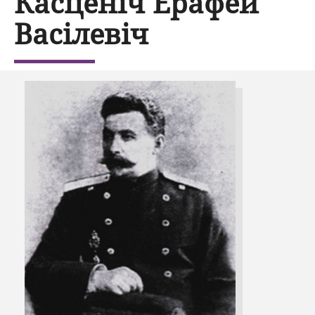
Касценіч Ерафей
Васілевіч