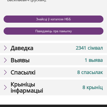
Знайсці ў каталозе НББ
Паведаміць пра памылку
Даведка
2341 сімвал
Выявы
1 выява
Спасылкі
8 спасылак
Крыніцы
8 крыніц
інфармацыі