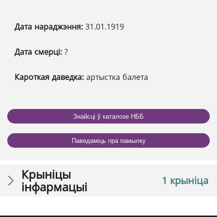
Дата нараджэння:
31.01.1919
Дата смерці:
?
Кароткая даведка:
артыстка балета
Знайсці ў каталозе НББ
Паведаміць пра памылку
Крыніцы
1 крыніца
інфармацыі