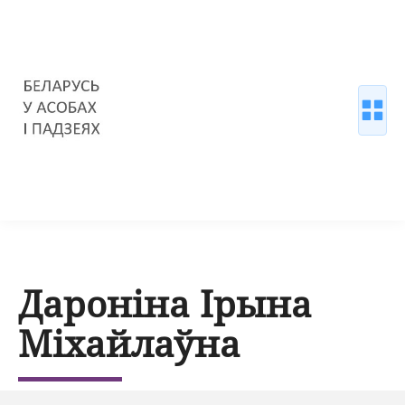
Дароніна Ірына
Міхайлаўна