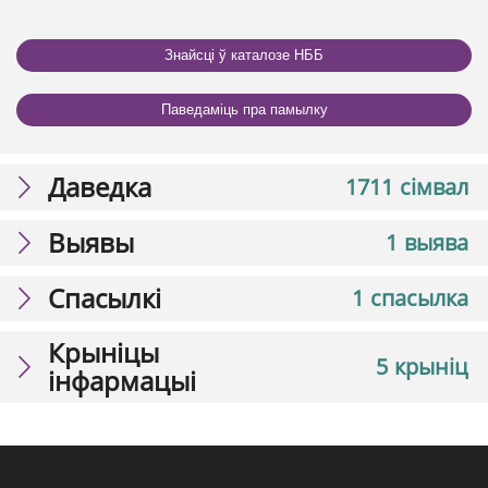
Знайсці ў каталозе НББ
Паведаміць пра памылку
Даведка
1711 сімвал
Выявы
1 выява
Спасылкі
1 спасылка
Крыніцы
5 крыніц
інфармацыі