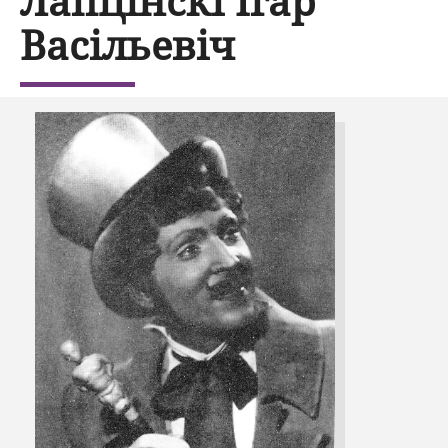
Лапцінскі Ігар
Васільевіч