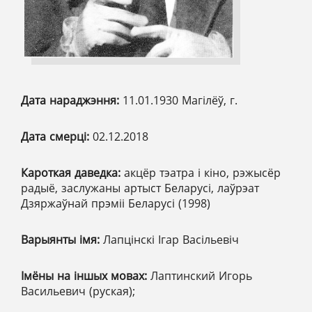
Дата нараджэння:
11.01.1930 Магілёў, г.
Дата смерці:
02.12.2018
Кароткая даведка:
акцёр тэатра і кіно, рэжысёр
радыё, заслужаны артыст Беларусі, лаўрэат
Дзяржаўнай прэміі Беларусі (1998)
Варыянты імя:
Лапцінскі Ігар Васільевіч
Імёны на іншых мовах:
Лаптинский Игорь
Васильевич (руская);