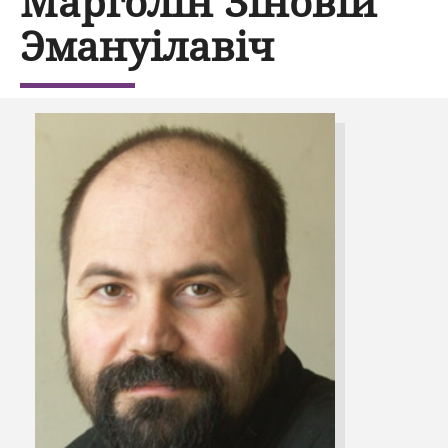
Марголін Зіновій
Эмануілавіч