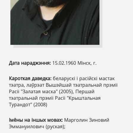
Дата нараджэння:
15.02.1960 Мінск, г.
Кароткая даведка:
беларускі і расійскі мастак
тэатра, лаўрэат Вышэйшай тэатральнай прэміі
Расіі "Залатая маска" (2005), Першай
тэатральнай прэміі Расіі "Крыштальная
Турандот" (2008)
Імёны на іншых мовах:
Марголин Зиновий
Эммануилович (руская);