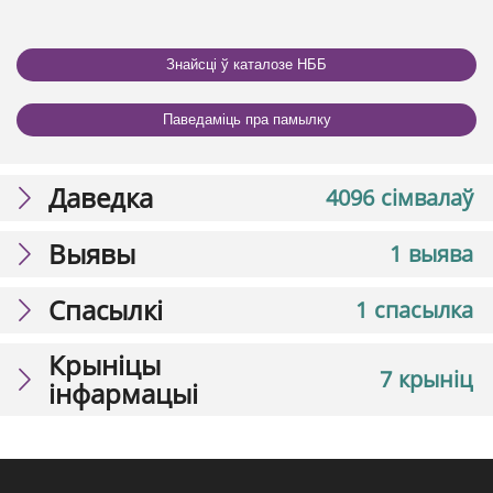
Знайсці ў каталозе НББ
Паведаміць пра памылку
Даведка
4096 сімвалаў
Выявы
1 выява
Спасылкі
1 спасылка
Крыніцы
7 крыніц
інфармацыі