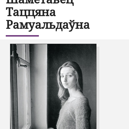
Таццяна
Рамуальдаўна