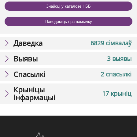
Знайсці ў каталозе НББ
Паведаміць пра памылку
Даведка
6829 сімвалаў
Выявы
3 выявы
Спасылкі
2 спасылкі
Крыніцы
17 крыніц
інфармацыі