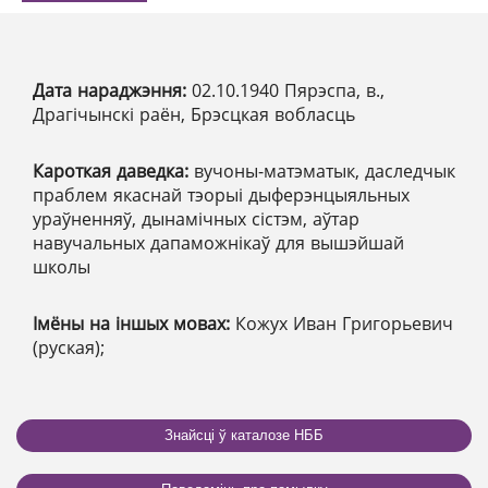
Дата нараджэння:
02.10.1940 Пярэспа, в.,
Драгічынскі раён, Брэсцкая вобласць
Кароткая даведка:
вучоны-матэматык, даследчык
праблем якаснай тэорыі дыферэнцыяльных
ураўненняў, дынамічных сістэм, аўтар
навучальных дапаможнікаў для вышэйшай
школы
Імёны на іншых мовах:
Кожух Иван Григорьевич
(руская);
Знайсці ў каталозе НББ