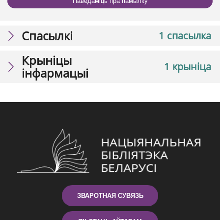
Паведаміць пра памылку
Спасылкі
1 спасылка
Крыніцы
1 крыніца
інфармацыі
ЗВАРОТНАЯ СУВЯЗЬ