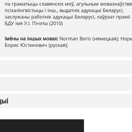
па граматыцы славянскіх моў, агульным мовазнаўстве
псіхалінгвістыцы і інш., выдатнік адукацыі Беларусі,
заслужаны работнік адукацыі Беларусі, лаўрэат прэміі
БДУ імя У.І. Пічэты (2010)
Імёны на іншых мовах:
Norman Boris (нямецкая); Нор
Борис Юстинович (руская);
цыі