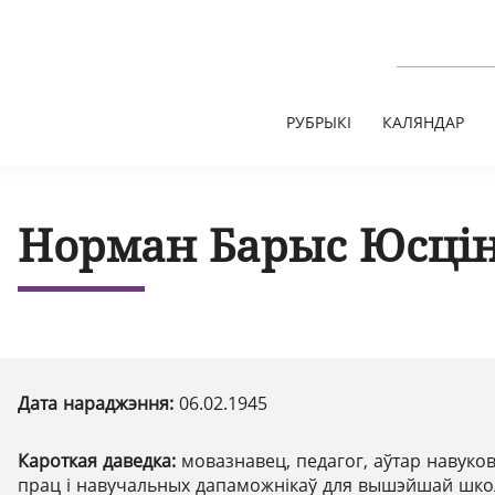
РУБРЫКІ
КАЛЯНДАР
Норман Барыс Юсцін
Дата нараджэння:
06.02.1945
Кароткая даведка:
мовазнавец, педагог, аўтар навуко
прац і навучальных дапаможнікаў для вышэйшай шк