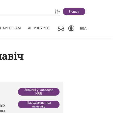
Пошук
ПАРТНЁРАМ
АБ РЭСУРСЕ
БЕЛ.
авіч
Знайсці ў каталозе
НББ
Паведаміць пра
вых
памылку
олы