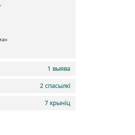
,
ман
1 выява
2 спасылкі
7 крыніц