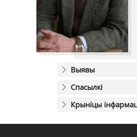
Выявы
Спасылкі
Крыніцы інфарма