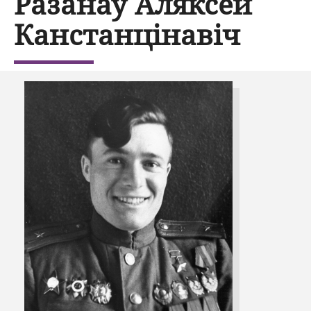
Разанаў Аляксей
Канстанцінавіч