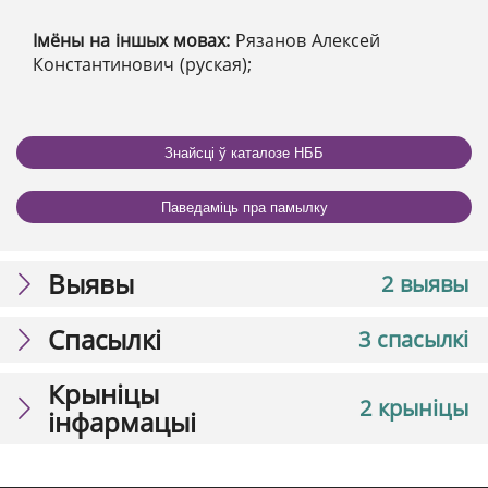
Імёны на іншых мовах:
Рязанов Алексей
Константинович (руская);
Знайсці ў каталозе НББ
Паведаміць пра памылку
Выявы
2 выявы
Спасылкі
3 спасылкі
Крыніцы
2 крыніцы
інфармацыі