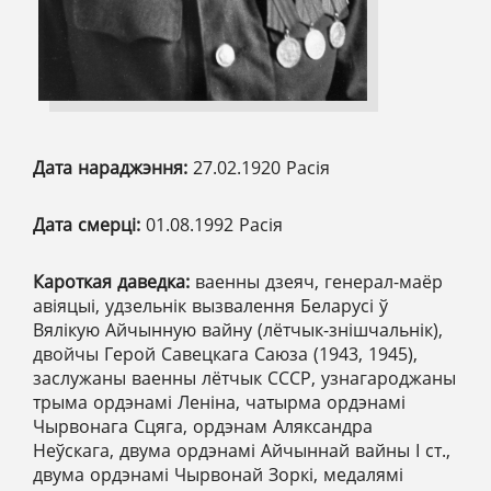
Дата нараджэння:
27.02.1920 Расія
Дата смерці:
01.08.1992 Расія
Кароткая даведка:
ваенны дзеяч, генерал-маёр
авіяцыі, удзельнік вызвалення Беларусі ў
Вялікую Айчынную вайну (лётчык-знішчальнік),
двойчы Герой Савецкага Саюза (1943, 1945),
заслужаны ваенны лётчык СССР, узнагароджаны
трыма ордэнамі Леніна, чатырма ордэнамі
Чырвонага Сцяга, ордэнам Аляксандра
Неўскага, двума ордэнамі Айчыннай вайны І ст.,
двума ордэнамі Чырвонай Зоркі, медалямі