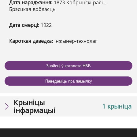
Дата нараджэння:
1873 Кобрынскі раён,
Брэсцкая вобласць
Дата смерці:
1922
Кароткая даведка:
інжынер-тэхнолаг
Знайсці ў каталозе НББ
Паведаміць пра памылку
Крыніцы
1 крыніца
інфармацыі