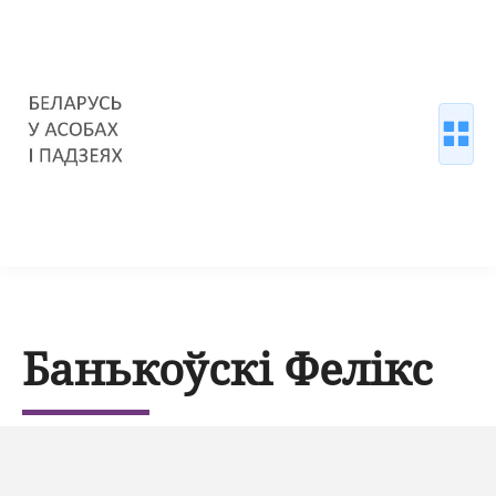
Банькоўскі Фелікс