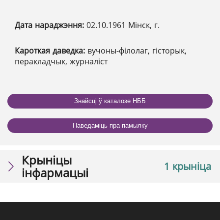
Дата нараджэння:
02.10.1961 Мінск, г.
Кароткая даведка:
вучоны-філолаг, гісторык,
перакладчык, журналіст
Знайсці ў каталозе НББ
Паведаміць пра памылку
Крыніцы
1 крыніца
інфармацыі