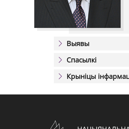
Выявы
Спасылкі
Крыніцы інфарма