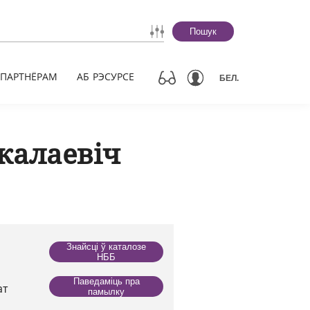
Пошук
ПАРТНЁРАМ
АБ РЭСУРСЕ
БЕЛ.
калаевіч
Знайсці ў каталозе
НББ
Паведаміць пра
ат
памылку