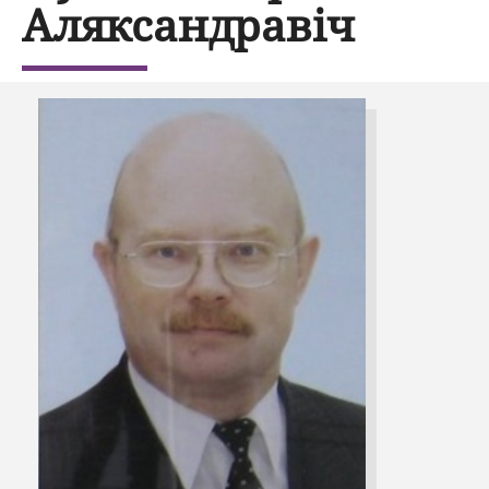
Аляксандравіч