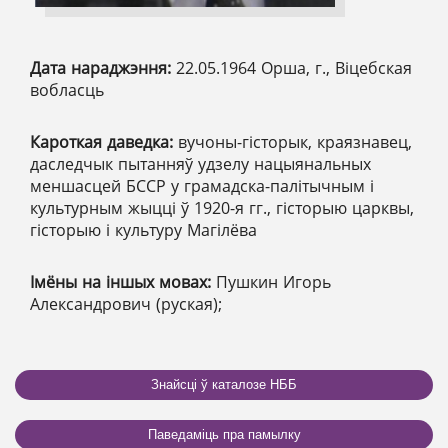
Дата нараджэння:
22.05.1964 Орша, г., Віцебская
вобласць
Кароткая даведка:
вучоны-гісторык, краязнавец,
даследчык пытанняў удзелу нацыянальных
меншасцей БССР у грамадска-палітычным і
культурным жыцці ў 1920-я гг., гісторыю царквы,
гісторыю і культуру Магілёва
Імёны на іншых мовах:
Пушкин Игорь
Александрович (руская);
Знайсці ў каталозе НББ
Паведаміць пра памылку