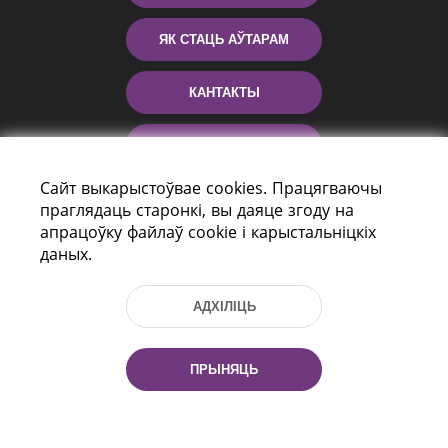
ЯК СТАЦЬ АЎТАРАМ
КАНТАКТЫ
ДАПАМОГА
Сайт выкарыстоўвае cookies. Працягваючы
праглядаць старонкі, вы даяце згоду на
апрацоўку файлаў cookie і карыстальніцкіх
даных.
АДХІЛІЦЬ
праспект Незалежнасці 116
г. Мiнск, Рэспубліка Беларусь, 220114
ПРЫНЯЦЬ
Тэл.: (+375 17) 368 37 37, Факс: (+375 17)
368 97 06
Эл. пошта: inbox@nlb.by