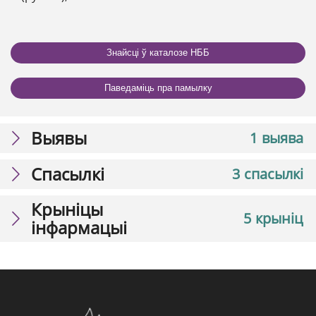
Знайсці ў каталозе НББ
Паведаміць пра памылку
Выявы
1 выява
Спасылкі
3 спасылкі
Крыніцы
5 крыніц
інфармацыі