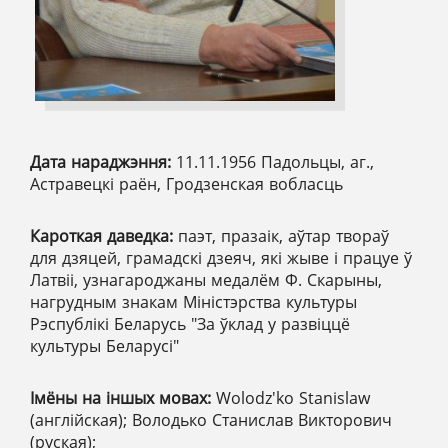
Дата нараджэння:
11.11.1956 Падольцы, аг.,
Астравецкі раён, Гродзенская вобласць
Кароткая даведка:
паэт, празаік, аўтар твораў
для дзяцей, грамадскі дзеяч, які жыве і працуе ў
Латвіі, узнагароджаны медалём Ф. Скарыны,
нагрудным знакам Міністэрства культуры
Рэспублікі Беларусь "За ўклад у развіццё
культуры Беларусі"
Імёны на іншых мовах:
Wolodz'ko Stanislaw
(англійская); Володько Станислав Викторович
(руская);