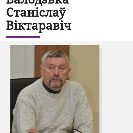
Станіслаў
Віктаравіч