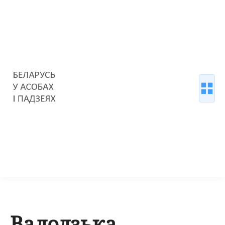
Валодзька