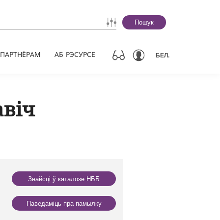
Пошук
ПАРТНЁРАМ
АБ РЭСУРСЕ
БЕЛ.
авіч
Знайсці ў каталозе НББ
Паведаміць пра памылку