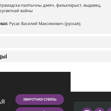
грамадска-палітычны дзеяч, фалькларыст, выдавец,
 сусветнай вайны
овах:
Русак Василий Максимович (руская);
цыі
ЗВАРОТНАЯ СУВЯЗЬ