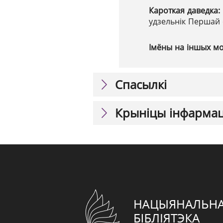
Кароткая даведка:
удзельнік Першай
Імёны на іншых м
Спасылкі
Крыніцы інфарма