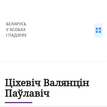
Ціхевіч Валянцін
Паўлавіч