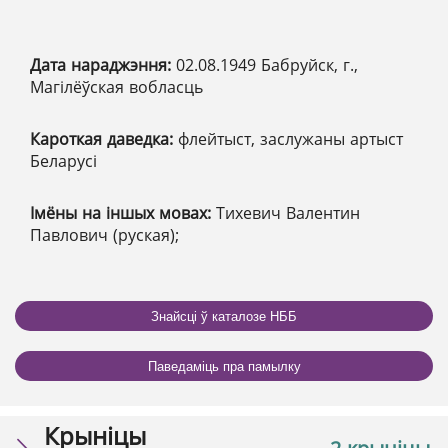
Дата нараджэння:
02.08.1949 Бабруйск, г.,
Магілёўская вобласць
Кароткая даведка:
флейтыст, заслужаны артыст
Беларусі
Імёны на іншых мовах:
Тихевич Валентин
Павлович (руская);
Знайсці ў каталозе НББ
Паведаміць пра памылку
Крыніцы