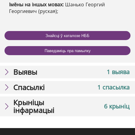
Імёны на іншых мовах:
Шанько Георгий
Георгиевич (руская);
Знайсці ў каталозе НББ
Паведаміць пра памылку
Выявы
1 выява
Спасылкі
1 спасылка
Крыніцы
6 крыніц
інфармацыі