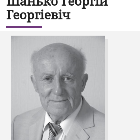
Шанько Георгій
Георгіевіч