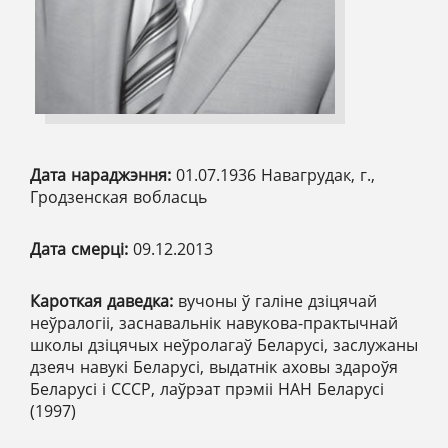
Дата нараджэння:
01.07.1936 Навагрудак, г.,
Гродзенская вобласць
Дата смерці:
09.12.2013
Кароткая даведка:
вучоны ў галіне дзіцячай
неўралогіі, заснавальнік навукова-практычнай
школы дзіцячых неўролагаў Беларусі, заслужаны
дзеяч навукі Беларусі, выдатнік аховы здароўя
Беларусі і СССР, лаўрэат прэміі НАН Беларусі
(1997)