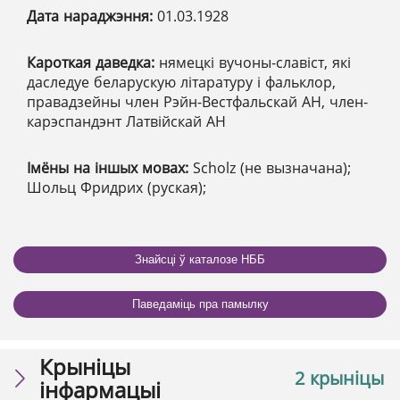
Дата нараджэння:
01.03.1928
Кароткая даведка:
нямецкі вучоны-славіст, які
даследуе беларускую літаратуру і фальклор,
правадзейны член Рэйн-Вестфальскай АН, член-
карэспандэнт Латвійскай АН
Імёны на іншых мовах:
Scholz (не вызначана);
Шольц Фридрих (руская);
Знайсці ў каталозе НББ
Паведаміць пра памылку
Крыніцы
2 крыніцы
інфармацыі