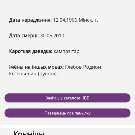
Дата нараджэння:
12.04.1966 Мінск, г.
Дата смерці:
30.05.2010
Кароткая даведка:
кампазітар
Імёны на іншых мовах:
Глебов Родион
Евгеньевич (руская);
Знайсці ў каталозе НББ
Паведаміць пра памылку
Крыніцы