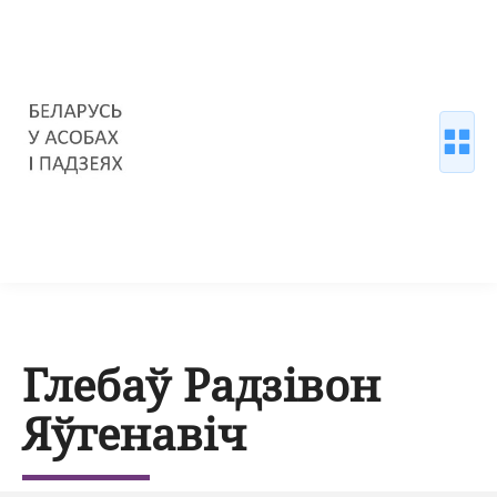
Глебаў Радзівон
Яўгенавіч