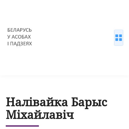
Налівайка Барыс
Міхайлавіч