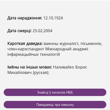
Дата нараджэння:
12.10.1924
Дата смерці:
25.02.2004
Кароткая даведка:
ваенны журналіст, пісьменнік,
член-карэспандэнт Міжнароднай акадэміі
інфармацыйных тэхналогій
Імёны на іншых мовах:
Наливайко Борис
Михайлович (руская);
Знайсці ў каталозе НББ
Паведаміць пра памылку