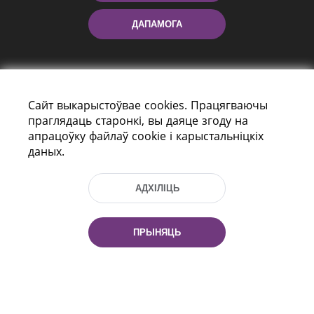
ДАПАМОГА
Сайт выкарыстоўвае cookies. Працягваючы
праглядаць старонкі, вы даяце згоду на
апрацоўку файлаў cookie і карыстальніцкіх
даных.
праспект Незалежнасці 116
г. Мiнск, Рэспубліка Беларусь, 220114
Тэл.: (+375 17) 368 37 37, Факс: (+375 17)
АДХІЛІЦЬ
368 97 06
Эл. пошта: inbox@nlb.by
ПРЫНЯЦЬ
Усе правы абаронены:
«Нацыянальная бібліятэка
Беларусі» 2006 — 2026