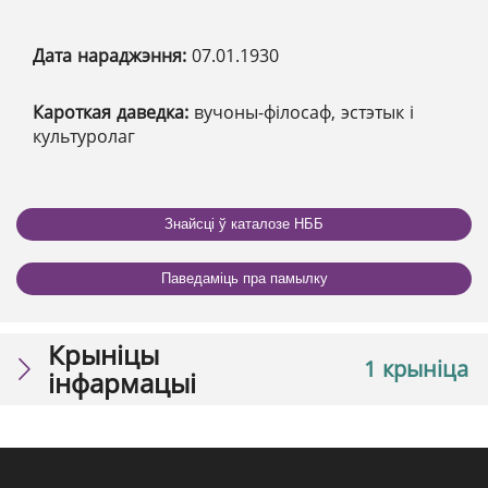
Дата нараджэння:
07.01.1930
Кароткая даведка:
вучоны-філосаф, эстэтык і
культуролаг
Знайсці ў каталозе НББ
Паведаміць пра памылку
Крыніцы
1 крыніца
інфармацыі