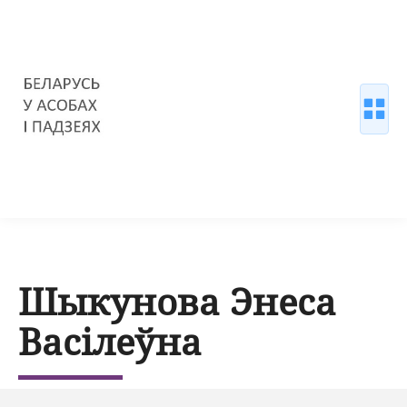
Шыкунова Энеса
Васілеўна