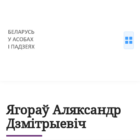
Ягораў Аляксандр
Дзмітрыевіч