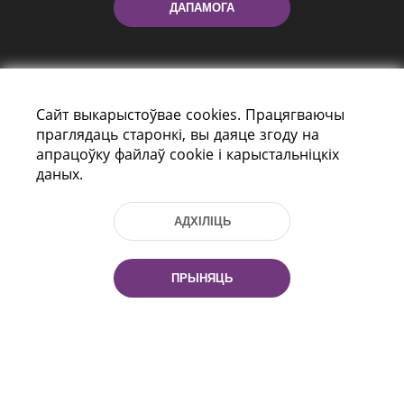
ДАПАМОГА
Сайт выкарыстоўвае cookies. Працягваючы
праглядаць старонкі, вы даяце згоду на
апрацоўку файлаў cookie і карыстальніцкіх
даных.
праспект Незалежнасці 116
г. Мiнск, Рэспубліка Беларусь, 220114
Тэл.: (+375 17) 368 37 37, Факс: (+375 17)
АДХІЛІЦЬ
368 97 06
Эл. пошта: inbox@nlb.by
ПРЫНЯЦЬ
Усе правы абаронены:
«Нацыянальная бібліятэка
Беларусі» 2006 — 2026
Распрацоўка сайта:
mrsoft.by