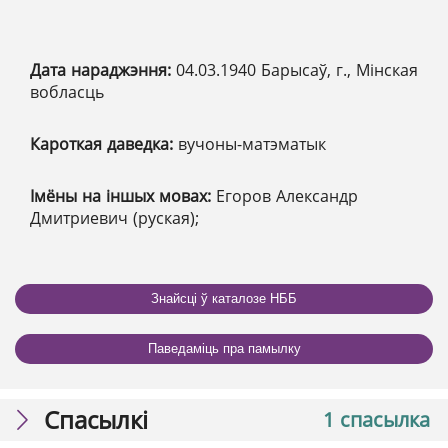
Дата нараджэння:
04.03.1940 Барысаў, г., Мінская
вобласць
Кароткая даведка:
вучоны-матэматык
Імёны на іншых мовах:
Егоров Александр
Дмитриевич (руская);
Знайсці ў каталозе НББ
Паведаміць пра памылку
Спасылкі
1 спасылка