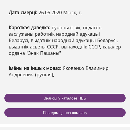
Дата смерці:
26.05.2020 Мінск, г.
Кароткая даведка:
вучоны-фізік, педагог,
заслужаны работнік народнай адукацыі
Беларусі, выдатнік народнай адукацыі Беларусі,
выдатнік асветы СССР, вынаходнік СССР, кавалер
ордэна "Знак Пашаны"
Імёны на іншых мовах:
Яковенко Владимир
Андреевич (руская);
Знайсці ў каталозе НББ
Паведаміць пра памылку