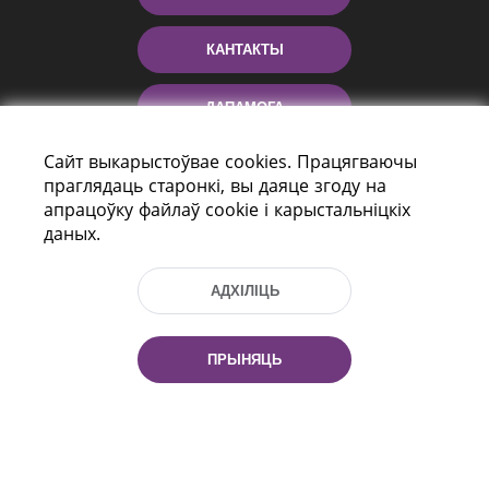
КАНТАКТЫ
ДАПАМОГА
Сайт выкарыстоўвае cookies. Працягваючы
праглядаць старонкі, вы даяце згоду на
апрацоўку файлаў cookie і карыстальніцкіх
даных.
АДХІЛІЦЬ
праспект Незалежнасці 116
г. Мiнск, Рэспубліка Беларусь, 220114
ПРЫНЯЦЬ
Тэл.: (+375 17) 368 37 37, Факс: (+375 17)
368 97 06
Эл. пошта: inbox@nlb.by