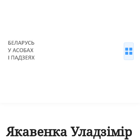
Якавенка Уладзімір