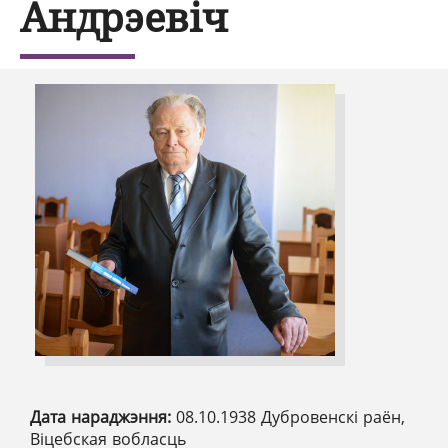
Андрэевіч
Дата нараджэння:
08.10.1938 Дубровенскі раён,
Віцебская вобласць