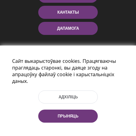
КАНТАКТЫ
ДАПАМОГА
Сайт выкарыстоўвае cookies. Працягваючы
праглядаць старонкі, вы даяце згоду на
апрацоўку файлаў cookie і карыстальніцкіх
даных.
праспект Незалежнасці 116
г. Мiнск, Рэспубліка Беларусь, 220114
АДХІЛІЦЬ
Тэл.: (+375 17) 368 37 37, Факс: (+375 17)
368 97 06
Эл. пошта: inbox@nlb.by
ПРЫНЯЦЬ