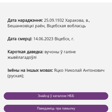
Дата нараджэння:
25.09.1932 Харакова, в.,
Бешанковіцкі раён, Віцебская вобласць
Дата смерці:
14.06.2023 Віцебск, г.
Кароткая даведка:
вучоны ў галіне
жывёлагадоўлі
Імёны на іншых мовах:
Яцко Николай Антонович
(руская);
Знайсці ў каталозе НББ
Паведаміць пра памылку