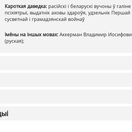
Кароткая даведка:
расійскі і беларускі вучоны ў галіне
псіхіятрыі, выдатнік аховы здароўя, удзельнік Першай
сусветнай і грамадзянскай войнаў
Імёны на іншых мовах:
Аккерман Владимир Иосифови
(руская);
цыі