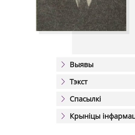
Выявы
Тэкст
Спасылкі
Крыніцы інфарма