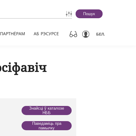
Пошук
ПАРТНЁРАМ
АБ РЭСУРСЕ
БЕЛ.
осіфавіч
Знайсці ў каталозе
НББ
Паведаміць пра
памылку