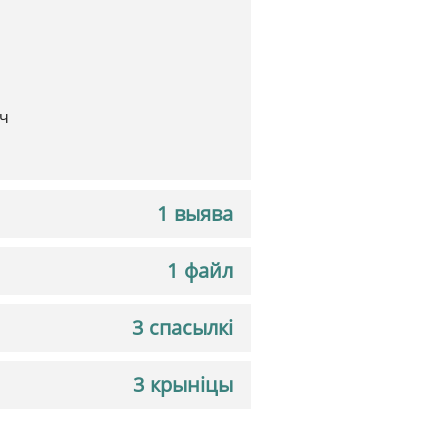
ч
1 выява
1 файл
3 спасылкі
3 крыніцы