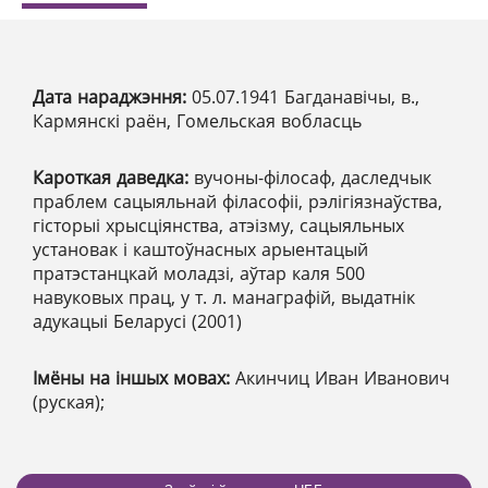
Дата нараджэння:
05.07.1941 Багданавічы, в.,
Кармянскі раён, Гомельская вобласць
Кароткая даведка:
вучоны-філосаф, даследчык
праблем сацыяльнай філасофіі, рэлігіязнаўства,
гісторыі хрысціянства, атэізму, сацыяльных
установак і каштоўнасных арыентацый
пратэстанцкай моладзі, аўтар каля 500
навуковых прац, у т. л. манаграфій, выдатнік
адукацыі Беларусі (2001)
Імёны на іншых мовах:
Акинчиц Иван Иванович
(руская);