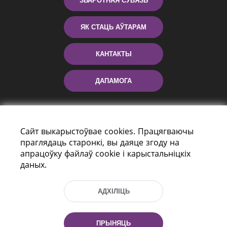
ЗВАРОТНАЯ СУВЯЗЬ
ЯК СТАЦЬ АЎТАРАМ
КАНТАКТЫ
ДАПАМОГА
Сайт выкарыстоўвае cookies. Працягваючы
праглядаць старонкі, вы даяце згоду на
апрацоўку файлаў cookie і карыстальніцкіх
даных.
праспект Незалежнасці 116
г. Мiнск, Рэспубліка Беларусь, 220114
АДХІЛІЦЬ
Тэл.: (+375 17) 368 37 37, Факс: (+375 17)
368 97 06
Эл. пошта: inbox@nlb.by
ПРЫНЯЦЬ