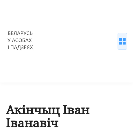
Акінчыц Іван
Іванавіч