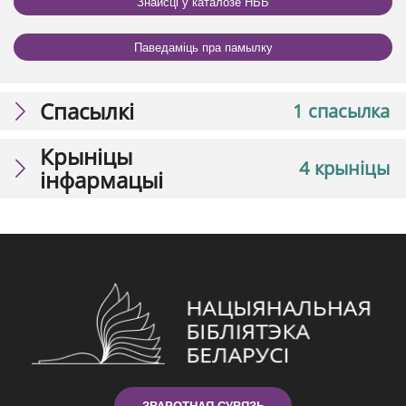
Знайсці ў каталозе НББ
Паведаміць пра памылку
Спасылкі
1 спасылка
Крыніцы
4 крыніцы
інфармацыі