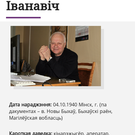
Іванавіч
Дата нараджэння:
04.10.1940 Мінск, г. (па
дакументах – в. Новы Быхаў, Быхаўскі раён,
Магілёўская вобласць)
Кароткая даведка:
кінарэжысёр, аператар,