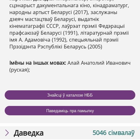
сцэнарыст дакументальнага кіно, кінадраматург,
народны артыст Беларусі (2017), заслужаны
дзеяч мастацтваў Беларусі, выдатнік
кінематаграфіі СССР, лаўрэат прэміі Федэрацыі
прафсаюзаў Беларусі (1991), літаратурнай прэміі
імя А. Адамовіча (1992), спецыяльнай прэміі
Прэзідэнта Рэспублікі Беларусь (2005)
Імёны на іншых мовах:
Алай Анатолий Иванович
(руская);
Знайсці ў каталозе НББ
Паведаміць пра памылку
Даведка
5046 сімвалаў