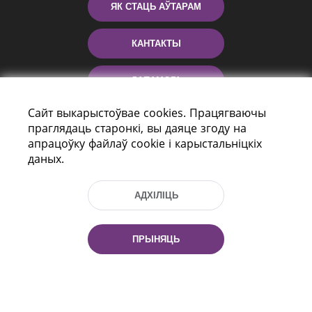
ЯК СТАЦЬ АЎТАРАМ
КАНТАКТЫ
ДАПАМОГА
Сайт выкарыстоўвае cookies. Працягваючы
праглядаць старонкі, вы даяце згоду на
апрацоўку файлаў cookie і карыстальніцкіх
даных.
АДХІЛІЦЬ
праспект Незалежнасці 116
г. Мiнск, Рэспубліка Беларусь, 220114
ПРЫНЯЦЬ
Тэл.: (+375 17) 368 37 37, Факс: (+375 17)
368 97 06
Эл. пошта: inbox@nlb.by