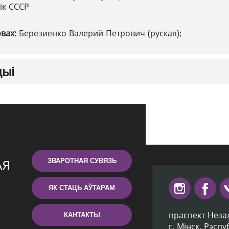
ік СССР
овах:
Березиенко Валерий Петрович (руская);
цыі
ЗВАРОТНАЯ СУВЯЗЬ
ЯК СТАЦЬ АЎТАРАМ
праспект Неза
КАНТАКТЫ
г. Мiнск, Рэсп