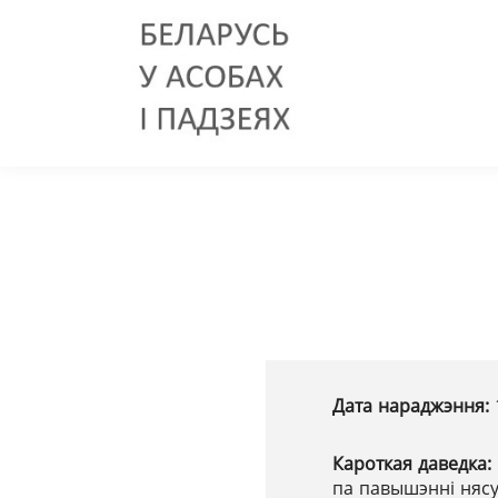
Дата нараджэння:
Кароткая даведка:
па павышэнні нясу