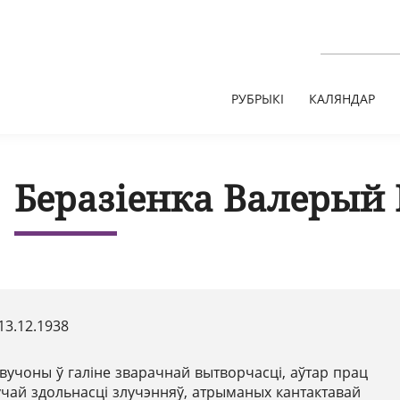
РУБРЫКІ
КАЛЯНДАР
Беразіенка Валерый 
13.12.1938
вучоны ў галіне зварачнай вытворчасці, аўтар прац
чай здольнасці злучэнняў, атрыманых кантактавай