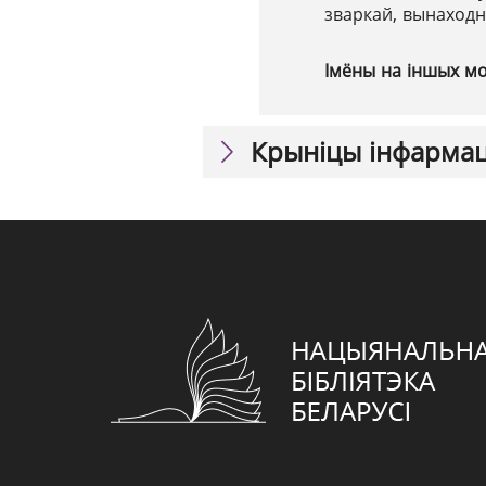
зваркай, вынаходн
Імёны на іншых м
Крыніцы інфарма