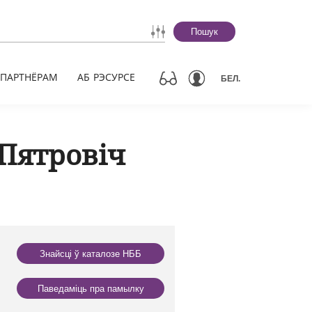
Пошук
ПАРТНЁРАМ
АБ РЭСУРСЕ
БЕЛ.
Пятровіч
Знайсці ў каталозе НББ
Паведаміць пра памылку