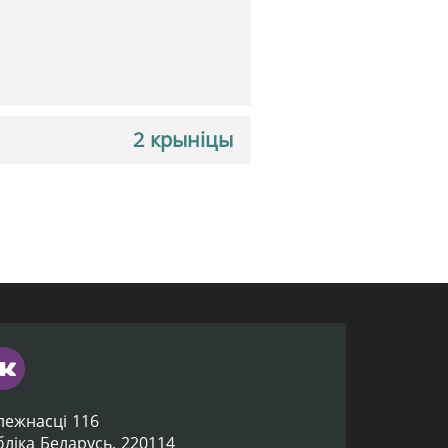
2 крыніцы
лежнасці 116
убліка Беларусь, 220114