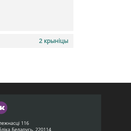
2 крыніцы
лежнасці 116
убліка Беларусь, 220114