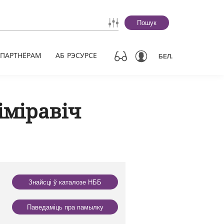
Пошук
ПАРТНЁРАМ
АБ РЭСУРСЕ
БЕЛ.
іміравіч
Знайсці ў каталозе НББ
Паведаміць пра памылку