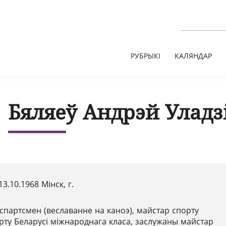
РУБРЫКІ
КАЛЯНДАР
Бяляеў Андрэй Уладз
13.10.1968 Мінск, г.
спартсмен (веславанне на каноэ), майстар спорту
рту Беларусі міжнароднага класа, заслужаны майстар