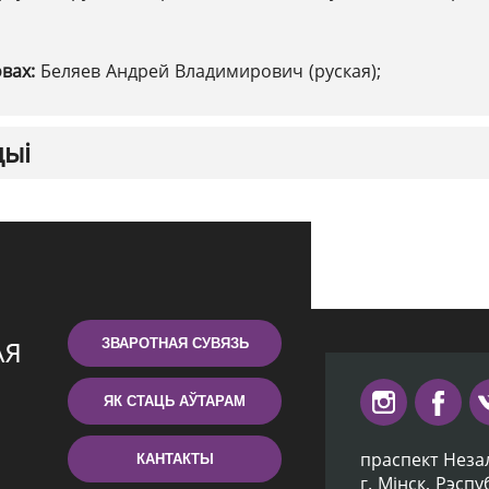
овах:
Беляев Андрей Владимирович (руская);
цыі
ЗВАРОТНАЯ СУВЯЗЬ
ЯК СТАЦЬ АЎТАРАМ
праспект Неза
КАНТАКТЫ
г. Мiнск, Рэсп