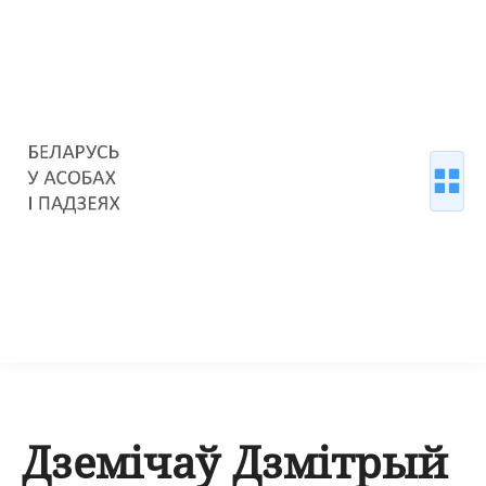
Дземічаў Дзмітрый