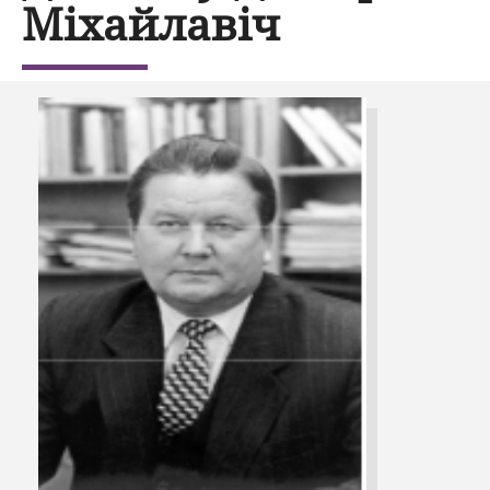
Міхайлавіч