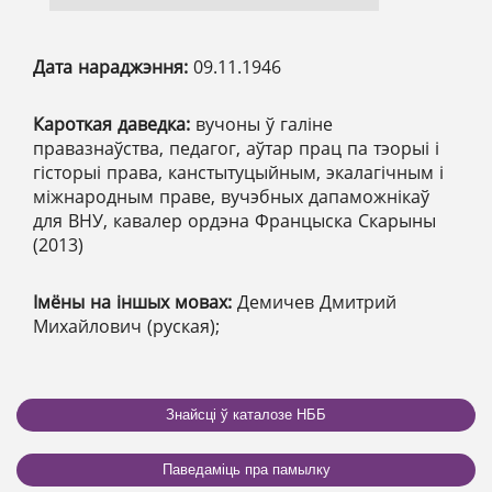
Дата нараджэння:
09.11.1946
Кароткая даведка:
вучоны ў галіне
правазнаўства, педагог, аўтар прац па тэорыі і
гісторыі права, канстытуцыйным, экалагічным і
міжнародным праве, вучэбных дапаможнікаў
для ВНУ, кавалер ордэна Францыска Скарыны
(2013)
Імёны на іншых мовах:
Демичев Дмитрий
Михайлович (руская);
Знайсці ў каталозе НББ
Паведаміць пра памылку