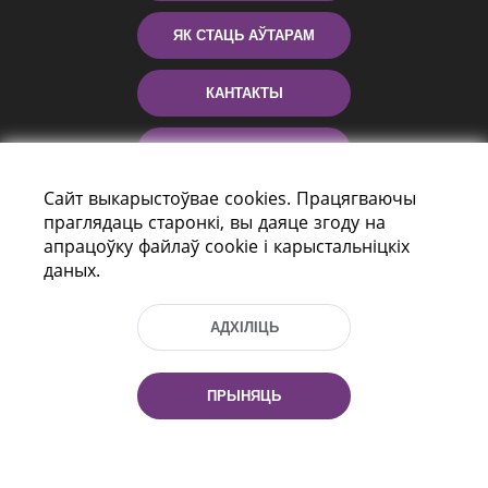
ЯК СТАЦЬ АЎТАРАМ
КАНТАКТЫ
ДАПАМОГА
Сайт выкарыстоўвае cookies. Працягваючы
праглядаць старонкі, вы даяце згоду на
апрацоўку файлаў cookie і карыстальніцкіх
даных.
АДХІЛІЦЬ
праспект Незалежнасці 116
г. Мiнск, Рэспубліка Беларусь, 220114
ПРЫНЯЦЬ
Тэл.: (+375 17) 368 37 37, Факс: (+375 17)
368 97 06
Эл. пошта: inbox@nlb.by