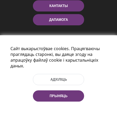
КАНТАКТЫ
ДАПАМОГА
Сайт выкарыстоўвае cookies. Працягваючы
праглядаць старонкі, вы даяце згоду на
апрацоўку файлаў cookie і карыстальніцкіх
даных.
праспект Незалежнасці 116
г. Мiнск, Рэспубліка Беларусь, 220114
АДХІЛІЦЬ
Тэл.: (+375 17) 368 37 37, Факс: (+375 17)
368 97 06
Эл. пошта: inbox@nlb.by
ПРЫНЯЦЬ
Усе правы абаронены: