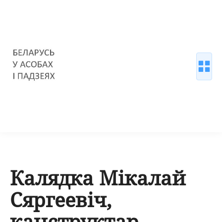
Калядка Мікалай
Сяргеевіч,
канструктар