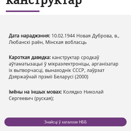
Дата нараджэння:
10.02.1944 Новая Дуброва, в.,
Любанскі раён, Мінская вобласць
Кароткая даведка:
канструктар сродкаў
аўтаматызацыі ў мікраэлектроніцы, арганізатар
іх вытворчасці, вынаходнік СССР, лаўрэат
Дзяржаўнай прэміі Беларусі (2000)
Імёны на іншых мовах:
Колядко Николай
Сергеевич (руская);
Знайсці ў каталозе НББ