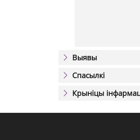
Выявы
Спасылкі
Крыніцы інфарма