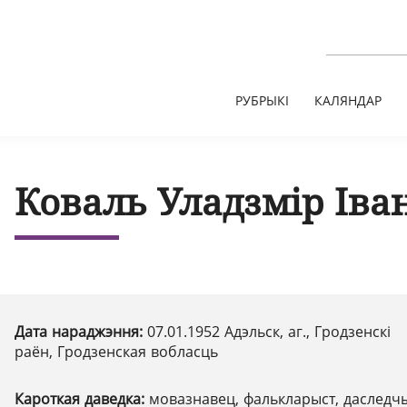
РУБРЫКІ
КАЛЯНДАР
Коваль Уладзмір Іва
Дата нараджэння:
07.01.1952 Адэльск, аг., Гродзенскі
раён, Гродзенская вобласць
Кароткая даведка:
мовазнавец, фалькларыст, даследч