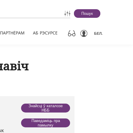
Пошук
ПАРТНЁРАМ
АБ РЭСУРСЕ
БЕЛ.
навіч
Знайсці ў каталозе
НББ
Паведаміць пра
памылку
ык