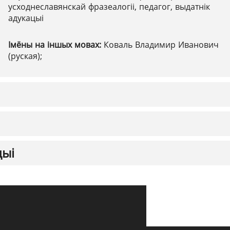
усходнеславянскай фразеалогіі, педагог, выдатнік
адукацыі
Імёны на іншых мовах:
Коваль Владимир Иванович
(руская);
цыі